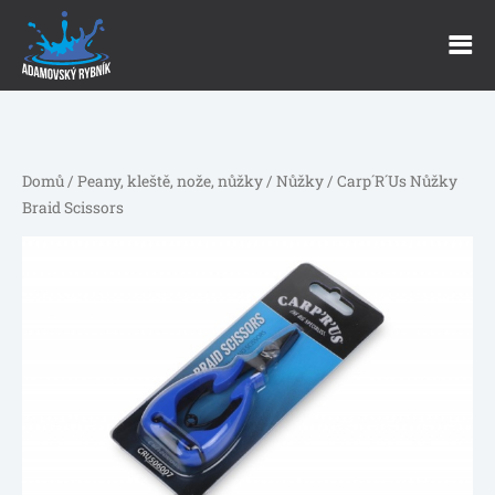
Domů
/
Peany, kleště, nože, nůžky
/
Nůžky
/ Carp´R´Us Nůžky
Braid Scissors