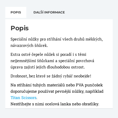
Nůžky
Braid
POPIS
DALŠÍ INFORMACE
Scissors
množství
Popis
Speciální nůžky pro střihání všech druhů měkkých,
návazcových šňůrek.
Extra ostré čepele nůžek si poradí i s těmi
nejjemnějšími šňůrkami a speciální povrchová
úprava zajistí jejich dlouhodobou ostrost.
Drobnost, bez které se žádný rybář neobejde!
Na stříhání tuhých materiálů nebo PVA punčošek
doporučujeme používat pevnější nůžky, například
Titan Scissors
.
Nestříhejte s nimi ocelová lanka nebo obratlíky.