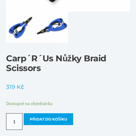
Carp´R´Us Nůžky Braid
Scissors
319
Kč
Dostupné na objednávku
Carp
PŘIDAT DO KOŠÍKU
´R
´Us