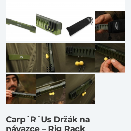
Carp´R´Us Držák na
návazce – Rig Rack