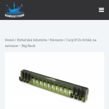
Domů
/
Rybářská bižuterie
/
Návazce
/ Carp´R´Us Držák na
návazce – Rig Rack