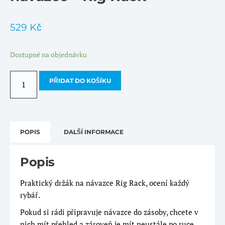
529
Kč
Dostupné na objednávku
Carp
PŘIDAT DO KOŠÍKU
´R
´Us
Držák
na
POPIS
DALŠÍ INFORMACE
návazce
-
Popis
Rig
Rack
Praktický držák na návazce Rig Rack, ocení každý
množství
rybář.
Pokud si rádi připravuje návazce do zásoby, chcete v
nich mít přehled a zároveň je mít neustále po ruce,