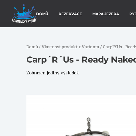
DOMŮ
REZERVACE
MAPA JEZERA
RY
Domů
/ Vlastnost produktu: Varianta / Carp´R´Us - Ready
Carp´R´Us - Ready Naked 
Zobrazen jediný výsledek