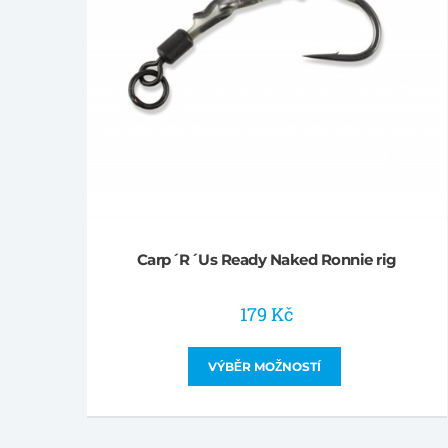
Carp´R´Us Ready Naked Ronnie rig
179
Kč
VÝBĚR MOŽNOSTÍ