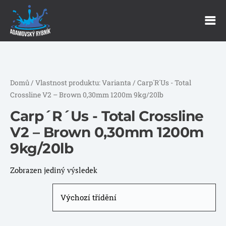
Domů
/ Vlastnost produktu: Varianta / Carp´R´Us - Total
Crossline V2 – Brown 0,30mm 1200m 9kg/20lb
Carp´R´Us - Total Crossline
V2 – Brown 0,30mm 1200m
9kg/20lb
Zobrazen jediný výsledek