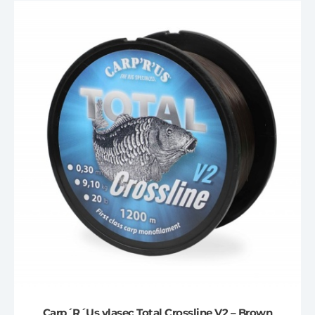
Carp´R´Us vlasec Total Crossline V2 – Brown