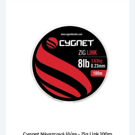
Cygnet Návazcová šňůra – Zig Link 100m